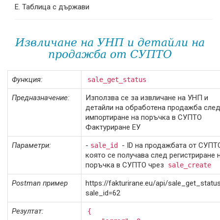
Таблица с държави
Извличане на УНП и детайли на
продажба от СУПТО
Функция:
sale_get_status
Предназначение:
Използва се за извличане на УНП и
детайли на обработена продажба сле
импортиране на поръчка в СУПТО
Фактуриране ЕУ
Параметри:
-
- ID на продажбата от СУПТ
sale_id
която се получава след регистриране 
поръчка в СУПТО чрез
sale_create
Postman пример
https://fakturirane.eu/api/sale_get_statu
sale_id=62
Резултат:
{