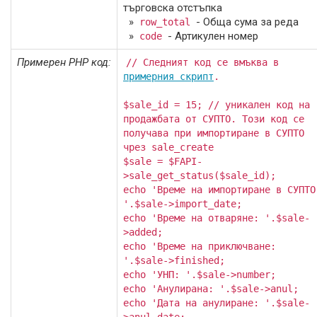
търговска отстъпка
»
- Обща сума за реда
row_total
»
- Артикулен номер
code
Примерен PHP код:
// Следният код се вмъква в
примерния скрипт
.
$sale_id = 15; // уникален код на
продажбата от СУПТО. Този код се
получава при импортиране в СУПТО
чрез sale_create
$sale = $FAPI-
>sale_get_status($sale_id);
echo 'Време на импортиране в СУПТО
'.$sale->import_date;
echo 'Време на отваряне: '.$sale-
>added;
echo 'Време на приключване:
'.$sale->finished;
echo 'УНП: '.$sale->number;
echo 'Анулирана: '.$sale->anul;
echo 'Дата на анулиране: '.$sale-