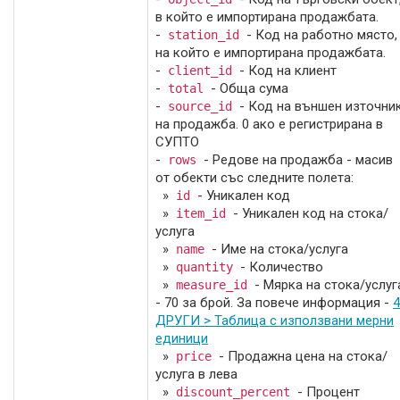
в който е импортирана продажбата.
-
- Код на работно място,
station_id
на който е импортирана продажбата.
-
- Код на клиент
client_id
-
- Обща сума
total
-
- Код на външен източни
source_id
на продажба. 0 ако е регистрирана в
СУПТО
-
- Редове на продажба - масив
rows
от обекти със следните полета:
»
- Уникален код
id
»
- Уникален код на стока/
item_id
услуга
»
- Име на стока/услуга
name
»
- Количество
quantity
»
- Мярка на стока/услуг
measure_id
- 70 за брой. За повече информация -
4
ДРУГИ > Таблица с използвани мерни
единици
»
- Продажна цена на стока/
price
услуга в лева
»
- Процент
discount_percent