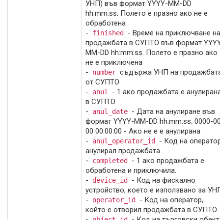
УНП) във формат YYYY-MM-DD
hh:mm:ss. Полето е празно ако не е
обработена
-
- Време на приключване н
finished
продажбата в СУПТО във формат YYY
MM-DD hh:mm:ss. Полето е празно ако
не е приключена
-
съдържа УНП на продажбат
number
от СУПТО
-
- 1 ако продажбата е анулиран
anul
в СУПТО
-
- Дата на анулиране във
anul_date
формат YYYY-MM-DD hh:mm:ss. 0000-0
00 00:00:00 - Ако не е е анулирана
-
- Код на операто
anul_operator_id
анулирал продажбата
-
- 1 ако продажбата е
completed
обработена и приключила.
-
- Код на фискално
device_id
устройство, което е използвано за УН
-
- Код на оператор,
operator_id
който е отворил продажбата в СУПТО.
-
- Код на търговски обект
object_id