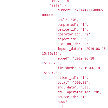
"error": 0,
"sale": {
"number": "ZK141221-0002-
0000043",
"anul": "0",
"completed": "1",
"device_id": "1",
"operator_id": "2",
"object_id": "0",
"station_id": "0",
"import_date": "2019-06-18
15:30:12",
"added": "2019-06-18
15:31:23",
"finished": "2019-06-18
15:31:26",
"client_id": "1",
"total": "500.00",
"anul_date": null,
"anul_operator_id": "0",
"source_id": "1",
"rows": [
{