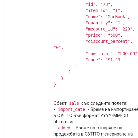
"id": "73",
"item_id": "1",
"name": "MacBook",
"quantity": "1",
"measure_id": "220",
"price": "500",
"discount_percent":
"0",
"row_total": "500.00"
"code": "S1-43"
}
]
}
}
Обект
със следните полета:
sale
-
- Време на импортиран
import_date
в СУПТО във формат YYYY-MM-DD
hh:mm:ss.
-
- Време на отваряне на
added
продажбата в СУПТО (генериране на