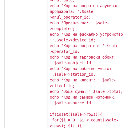
>anul_date;
echo 'Код на оператор анулирал
продажбата: '.$sale-
>anul_operator_id;
echo 'Приключена: '.$sale-
>completed;
echo 'Код на фискално устройство
:'.$sale->device_id;
echo 'Код на оператор: '.$sale-
>operator_id;
echo 'Код на търговски обект:
'.$sale->object_id;
echo 'Код на работно място:
'.$sale->station_id;
echo 'Код на клиент: '.$sale-
>client_id;
echo 'Обща сума: '.$sale->total;
echo 'Код на външен източник:
'.$sale->source_id;
if(isset($sale->rows)){
for($i = 0; $i < count($sale-
>rows); $i++){