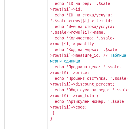
echo 'ID на ред: '.$sale-
>rows[$i]->id;
echo 'ID на стока/услуга:
'.$sale->rows[$i]->item_id;
echo 'Име на стока/услуга:
'.$sale->rows[$i]->name;
echo 'Количество: '.$sale-
>rows[$i]->quantity;
echo 'Код на мярка: '.$sale-
>rows[$i]->measure_id; //
Таблица 
мерни единици
echo 'Продажна цена: '.$sale-
>rows[$i]->price;
echo 'Процент отстъпка: '.$sale-
>rows[$i]->discount_percent;
echo 'Обща сума за реда: '.$sale
>rows[$i]->row_total;
echo 'Артикулен номер: '.$sale-
>rows[$i]->code;
}
}