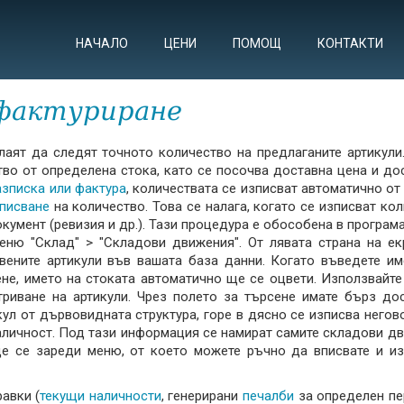
НАЧАЛО
ЦЕНИ
ПОМОЩ
КОНТАКТИ
 фактуриране
аят да следят точното количество на предлаганите артикули.
во от определена стока, като се посочва доставна цена и до
азписка или фактура
, количествата се изписват автоматично от
писване
на количество. Това се налага, когато се изписват ко
умент (ревизия и др.). Тази процедура е обособена в програм
еню "Склад" > "Складови движения". От лявата страна на ек
вените артикули във вашата база данни. Когато въведете им
ене, името на стоката автоматично ще се оцвети. Използвайте
триване на артикули. Чрез полето за търсене имате бърз до
кул от дървовидната структура, горе в дясно се изписва негов
аличност. Под тази информация се намират самите складови д
ще се зареди меню, от което можете ръчно да вписвате и из
авки (
текущи наличности
, генерирани
печалби
за определен пе