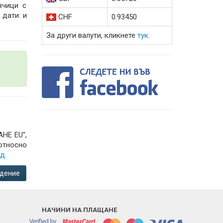
вчици с
 дати и
CHF
0.93450
За други валути, кликнете
тук
.
НЕ EU",
относно
ад
.
дение
НАЧИНИ НА ПЛАЩАНЕ