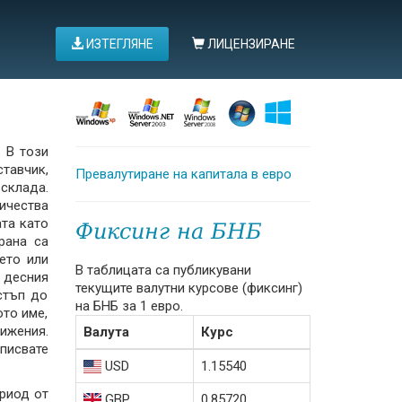
ИЗТЕГЛЯНЕ
ЛИЦЕНЗИРАНЕ
 В този
ставчик,
Превалутиране на капитала в евро
 склада.
личества
ата като
Фиксинг на БНБ
рана са
ето или
В таблицата са публикувани
 десния
текущите валутни курсове (фиксинг)
стъп до
на БНБ за 1 евро.
ото име,
вижения.
Валута
Курс
писвате
USD
1.15540
риод от
GBP
0.85720