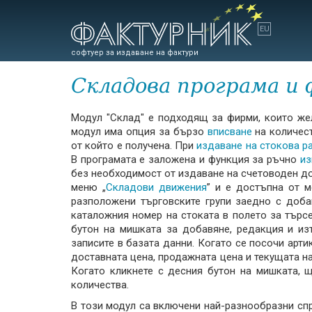
софтуер за издаване на фактури
Складова програма и
Модул "Склад" е подходящ за фирми, които жел
модул има опция за бързо
вписване
на количест
от който е получена. При
издаване на стокова р
В програмата е заложена и функция за ръчно
из
без необходимост от издаване на счетоводен док
меню „
Складови движения
” и е достъпна от м
разположени търговските групи заедно с доба
каталожния номер на стоката в полето за търс
бутон на мишката за добавяне, редакция и из
записите в базата данни. Когато се посочи арти
доставната цена, продажната цена и текущата н
Когато кликнете с десния бутон на мишката, 
количества.
В този модул са включени най-разнообразни спр