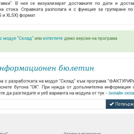
тавки". В нея се визуализират доставките по дати и доста
а стока. Справката разполага и с функция за групиране по
S и XLSX) формат.
с модул "Склад"
или
изтеглете
демо версия на програма
информационен бюлетин
а с разработката на модул "Склад" към програма "ФАКТУРИРА
иснете бутона "OK". При нужда от допълнителна информация 
те да разгледате и уеб варианта на модула от тук -
онлайн скл
Потвърж
лад"
Отзиви и препоръки