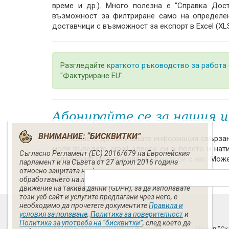
време и др.). Много полезна е "Справка Дос
възможност за филтриране само на определен
доставчици с възможност за експорт в Excel (XL
Разгледайте
краткото ръководство за работа 
"Фактуриране EU".
Абонирайте се за нашия 
ВНИМАНИЕ: “БИСКВИТКИ”
Ако желаете да получавате информация свързан
моля въведете email адреса си в полето и нат
Съгласно Регламент (ЕС) 2016/679 на Европейския
складовият модул, моля
свържете се с нас
. Може
парламент и на Съвета от 27 април 2016 година
относно защитата на физическите лица във връзка с
Email:
обработването на лични данни и относно свободното
движение на такива данни (GDPR), за да използвате
този уеб сайт и услугите предлагани чрез него, е
необходимо да прочетете документите
Правила и
условия за ползване
,
Политика за поверителност
и
ФАКТУРИРАНЕ
Политика за употреба на “бисквитки”
, след което да
Изтегляне на програма за фактури
Модул "Ск