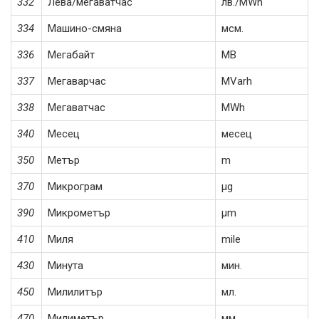
332
Лева/мегаватчас
лв./MWh
334
Машино-смяна
мсм.
336
Мегабайт
MB
337
Мегаварчас
MVarh
338
Мегаватчас
MWh
340
Месец
месец
350
Метър
m
370
Микрограм
µg
390
Микрометър
µm
410
Миля
mile
430
Минута
мин.
450
Милилитър
мл.
470
Милиметър
мм.