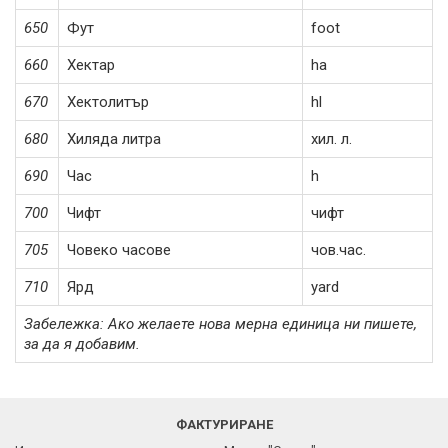
650
Фут
foot
660
Хектар
ha
670
Хектолитър
hl
680
Хиляда литра
хил. л.
690
Час
h
700
Чифт
чифт
705
Човеко часове
чов.час.
710
Ярд
yard
Забележка: Ако желаете нова мерна единица ни пишете,
за да я добавим.
ФАКТУРИРАНЕ