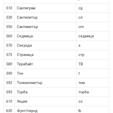
510
Сантиграм
cg
530
Сантилитър
сл.
550
Сантиметър
cm
560
Седмица
седмица
570
Секунда
s
575
Страница
стр.
580
Терабайт
TB
590
Тон
t
592
Тонкилометър
ткм
595
Торба
торба
610
Унция
oz
630
Фунт/паунд
lb