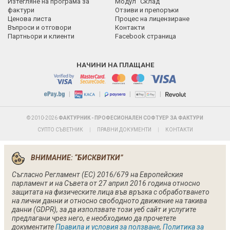
Изтегляне на програма за
Модул "Склад"
фактури
Отзиви и препоръки
Ценова листа
Процес на лицензиране
Въпроси и отговори
Контакти
Партньори и клиенти
Facebook страница
НАЧИНИ НА ПЛАЩАНЕ
|
|
|
|
© 2010-2026
ФАКТУРНИК - ПРОФЕСИОНАЛЕН СОФТУЕР ЗА ФАКТУРИ
СУПТО СЪВЕТНИК
|
ПРАВНИ ДОКУМЕНТИ
|
КОНТАКТИ
ВНИМАНИЕ: “БИСКВИТКИ”
Съгласно Регламент (ЕС) 2016/679 на Европейския
парламент и на Съвета от 27 април 2016 година относно
защитата на физическите лица във връзка с обработването
на лични данни и относно свободното движение на такива
данни (GDPR), за да използвате този уеб сайт и услугите
предлагани чрез него, е необходимо да прочетете
документите
Правила и условия за ползване
,
Политика за