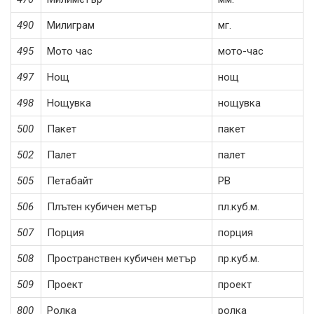
490
Милиграм
мг.
495
Мото час
мото-час
497
Нощ
нощ
498
Нощувка
нощувка
500
Пакет
пакет
502
Палет
палет
505
Петабайт
PB
506
Плътен кубичен метър
пл.куб.м.
507
Порция
порция
508
Пространствен кубичен метър
пр.куб.м.
509
Проект
проект
800
Ролка
ролка