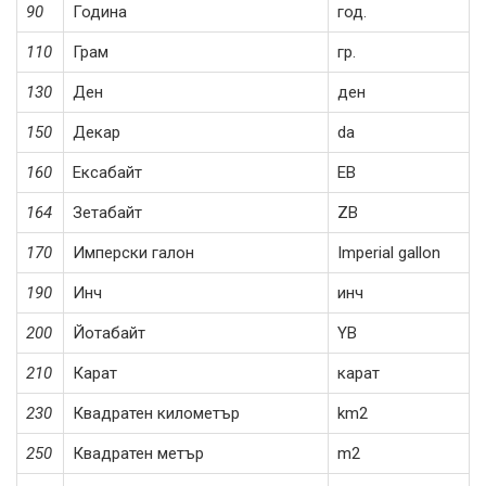
90
Година
год.
110
Грам
гр.
130
Ден
ден
150
Декар
da
160
Ексабайт
EB
164
Зетабайт
ZB
170
Имперски галон
Imperial gallon
190
Инч
инч
200
Йотабайт
YB
210
Карат
карат
230
Квадратен километър
km2
250
Квадратен метър
m2