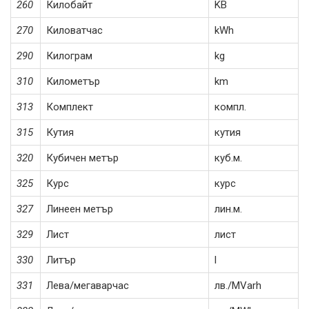
260
Килобайт
KB
270
Киловатчас
kWh
290
Килограм
kg
310
Километър
km
313
Комплект
компл.
315
Кутия
кутия
320
Кубичен метър
куб.м.
325
Курс
курс
327
Линеен метър
лин.м.
329
Лист
лист
330
Литър
l
331
Лева/мегаварчас
лв./MVarh