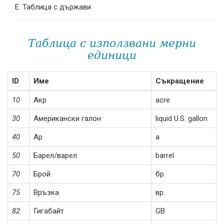
Таблица с държави
Таблица с използвани мерни
единици
ID
Име
Съкращение
10
Акр
acre
30
Американски галон
liquid U.S. gallon
40
Ар
a
50
Барел/варел
barrel
70
Брой
бр.
75
Връзка
вр.
82
Гигабайт
GB