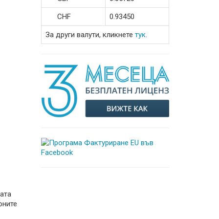
CHF
0.93450
За други валути, кликнете
тук
.
шата
оните