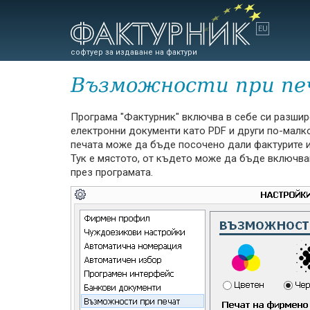
софтуер за издаване на фактури
Възможности при пе
Програма "Фактурник" включва в себе си разшир
електронни документи като PDF и други по-малк
печата може да бъде посочено дали фактурите и
Тук е мястото, от където може да бъде включва
през програмата.