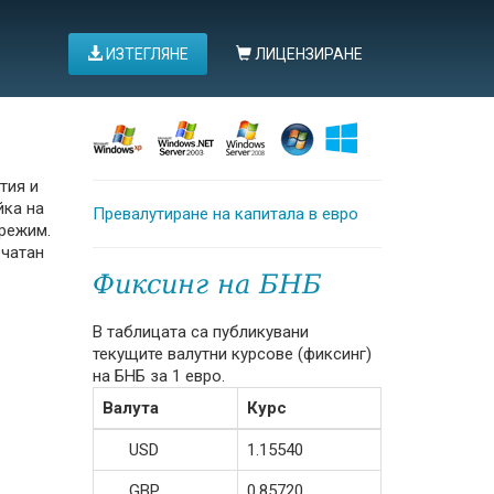
ИЗТЕГЛЯНЕ
ЛИЦЕНЗИРАНЕ
тия и
йка на
Превалутиране на капитала в евро
 режим.
ечатан
Фиксинг на БНБ
В таблицата са публикувани
текущите валутни курсове (фиксинг)
на БНБ за 1 евро.
Валута
Курс
USD
1.15540
GBP
0.85720