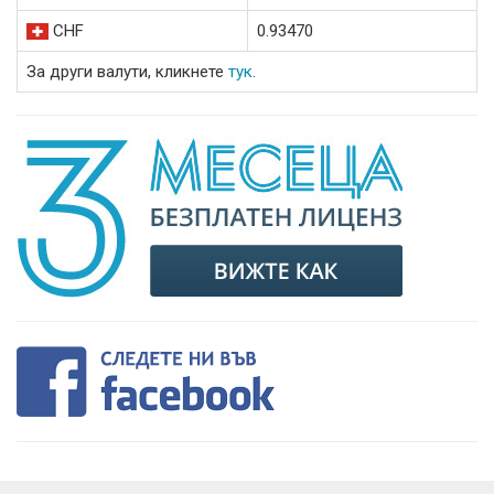
CHF
0.93470
За други валути, кликнете
тук
.