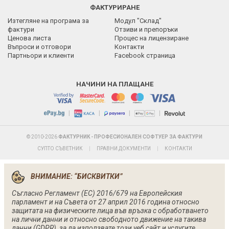
ФАКТУРИРАНЕ
Изтегляне на програма за
Модул "Склад"
фактури
Отзиви и препоръки
Ценова листа
Процес на лицензиране
Въпроси и отговори
Контакти
Партньори и клиенти
Facebook страница
НАЧИНИ НА ПЛАЩАНЕ
|
|
|
|
© 2010-2026
ФАКТУРНИК - ПРОФЕСИОНАЛЕН СОФТУЕР ЗА ФАКТУРИ
СУПТО СЪВЕТНИК
|
ПРАВНИ ДОКУМЕНТИ
|
КОНТАКТИ
ВНИМАНИЕ: “БИСКВИТКИ”
Съгласно Регламент (ЕС) 2016/679 на Европейския
парламент и на Съвета от 27 април 2016 година относно
защитата на физическите лица във връзка с обработването
на лични данни и относно свободното движение на такива
данни (GDPR), за да използвате този уеб сайт и услугите