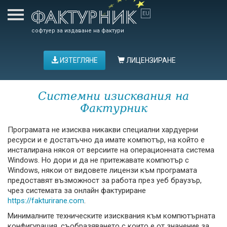
софтуер за издаване на фактури
ИЗТЕГЛЯНЕ
ЛИЦЕНЗИРАНЕ
Системни изисквания на
Фактурник
Програмата не изисква никакви специални хардуерни
ресурси и е достатъчно да имате компютър, на който е
инсталирана някоя от версиите на операционната система
Windows. Но дори и да не притежавате компютър с
Windows, някои от видовете лицензи към програмата
предоставят възможност за работа през уеб браузър,
чрез системата за онлайн фактуриране
https://fakturirane.com
.
Минималните техническите изисквания към компютърната
конфигурация, съобразяването с които е от значение за