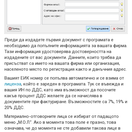
Преди да издадете първия документ с програмата е
необходимо да попълните информацията за вашата фирма.
Тази информация удостоверява достоверността на
издадените от вас документи. Данните, които трябва да
присъстват са името на вашата фирма или организация,
населеното място по регистрация както и данъчния адрес.
Вашият ЕИК номер се попълва автоматично и се взима от
лиценза
, който е зареден в програмата. Тук се въвежда и
вашия ИН по ДДС, като има възможност да посочите
какъв процент ДДС желаете да се начислява в
документите при фактуриране. Възможностите са 7%, 19% и
20% ДДС.
Материално-отговорните лица се избират от падащото
меню „М.О.Л.”. Ако в момента това поле е празно, това
означава, че до момента не сте добавили такова лице в