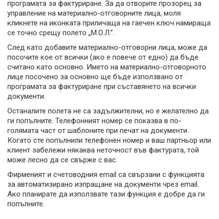
програмата за фактуриране. За да отворите прозорец за
управление на материално-отговорните лица, моля
кликнете на иконката приличаща на гаечен ключ намираща
се точно срещу полето „М.О.Л.”.
След като добавите материално-отговорни лица, може да
посочите кое от всички (ако е повече от едно) да бъде
считано като основно. Името на материално-отговорното
лице посочено за основно ще бъде използвано от
програмата за фактуриране при съставянето на всички
документи.
Останалите полета не са задължителни, но е желателно да
ги попълните. Телефонният номер се показва в по-
голямата част от шаблоните при печат на документи.
Когато сте попълнили телефонен номер и ваш партньор или
клиент забележи някаква неточност във фактурата, той
може лесно да се свърже с вас.
Фирменият и счетоводния email са свързани с функцията
за автоматизирано изпращане на документи чрез email.
Ако планирате да използвате тази функция е добре да ги
попълните.