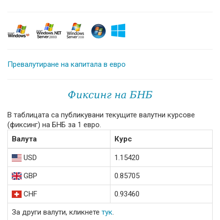
Превалутиране на капитала в евро
Фиксинг на БНБ
В таблицата са публикувани текущите валутни курсове
(фиксинг) на БНБ за 1 евро.
Валута
Курс
USD
1.15420
GBP
0.85705
CHF
0.93460
За други валути, кликнете
тук
.