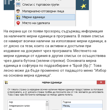
На екрана ще се появи прозорец съдържащ информация
за наличните мерни единици в програмата. В левия списък
се намират всички налични за използване мерни единици, а
от дясно са тези, които са активни и достъпни при
издаване на документ чрез програмата. Местенето на
мерни единици от единия в другия списък се осъществява
чрез двата бутона (зелени стрелки). Основната мерна
единица в софтуера по подразбиране е "Брой (бр.)". Това
лесно може да бъде променено от падащото меню "Избор
на основна мерна единица".