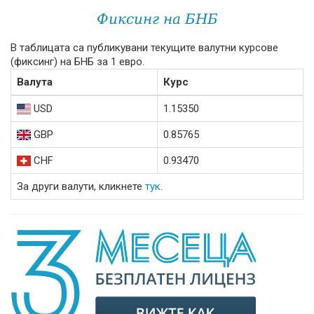
Фиксинг на БНБ
В таблицата са публикувани текущите валутни курсове
(фиксинг) на БНБ за 1 евро.
Валута
Курс
USD
1.15350
GBP
0.85765
CHF
0.93470
За други валути, кликнете
тук
.